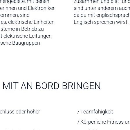
mengebiete, mit denen
rgabe zuständig. Hier
erinnen und Elektroniker
rachkenntnisse gefragt,
 kommen, sind
rbeitest und viel
s, elektrische Einheiten
Englisch sprechen wirst.
steme in Betrieb zu
t elektrische Leitungen
rische Baugruppen
 MIT AN BORD BRINGEN
chluss oder höher
Teamfähigkeit
Körperliche Fitness u