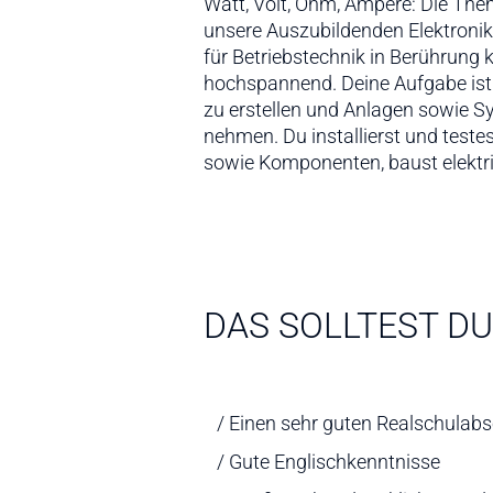
Watt, Volt, Ohm, Ampere: Die The
zusammen und bist für dessen Übe
unsere Auszubildenden Elektronik
sind unter anderem auch deine Sp
für Betriebstechnik in Berührung
da du mit englischsprachigen Unterlagen a
hochspannend. Deine Aufgabe ist e
zu erstellen und Anlagen sowie Sy
nehmen. Du installierst und testes
sowie Komponenten, baust elekt
DAS SOLLTEST DU
Einen sehr guten Realschulabs
Gute Englischkenntnisse